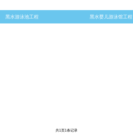
黑水游泳池工程
黑水婴儿游泳馆工程
共
1
页
1
条记录