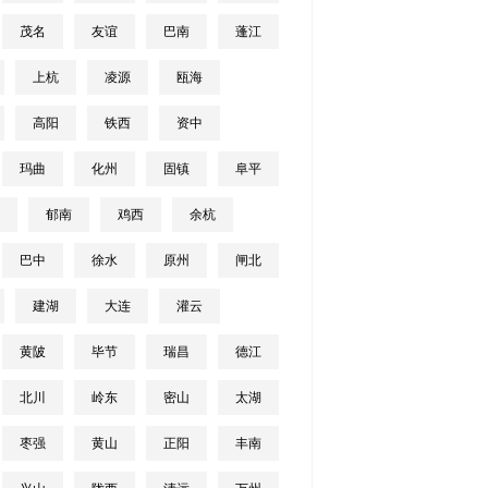
茂名
友谊
巴南
蓬江
上杭
凌源
瓯海
高阳
铁西
资中
玛曲
化州
固镇
阜平
郁南
鸡西
余杭
巴中
徐水
原州
闸北
建湖
大连
灌云
黄陂
毕节
瑞昌
德江
北川
岭东
密山
太湖
枣强
黄山
正阳
丰南