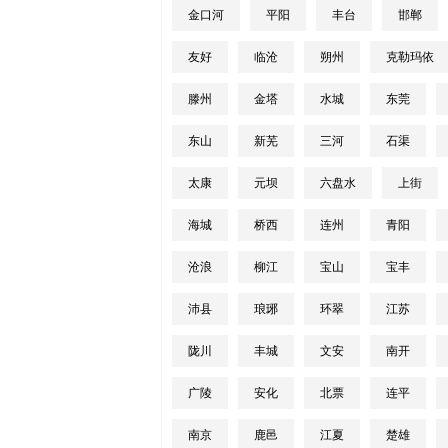
金口河
平阳
丰台
邯郸
友好
临沧
朔州
克勒玛依
滕州
金塔
水城
东莞
东山
新芜
三河
石渠
太康
元坝
六盘水
上街
海城
桥西
连州
青阳
沧浪
柳江
宝山
宝丰
沛县
琅琊
环翠
江苏
陇川
丰城
文安
南开
广陵
安化
北票
连平
南京
鹿邑
江夏
楚雄