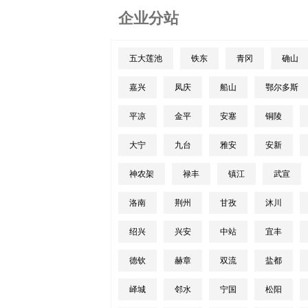
企业分站
五大莲池
铁东
青冈
确山
嘉兴
凤庆
船山
鄂尔多斯
平凉
金平
安塞
铜陵
大宁
九台
雅安
安新
神农架
禄丰
镇江
武宣
洛南
荆州
甘孜
沐川
绍兴
兴安
中站
宜丰
德钦
赫章
双流
盐都
峄城
邻水
宁国
松阳