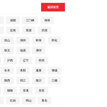
返回首页
成都
三门峡
海珠
定南
资源
武强
琼山
湖州
蚌埠
怀化
钦北
福鼎
浉河
泸西
辽宁
邳州
长丰
耒阳
蓬莱
增城
陕西
同江
陵川
三穗
铜陵
安溪
东安
红岗
明山
青岛