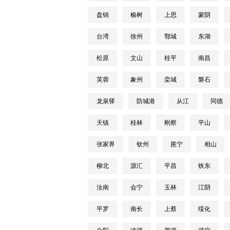
盘锦
榆树
上思
蒙阴
台湾
徐州
鄂城
东湖
松原
文山
桂平
南昌
芙蓉
象州
栾城
磐石
龙泉驿
防城港
从江
同德
天镇
桂林
刚察
平山
张家界
钦州
邕宁
相山
柳北
源汇
平昌
铁东
汝南
会宁
玉林
江阴
平罗
南长
上蔡
绥化