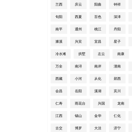
兰西
庆云
阳曲
钟祥
旬阳
西夏
百色
深泽
南平
通州
桃江
丹阳
濉溪
兴宾
宜昌
星子
冷水滩
拱墅
左云
南康
万全
南浔
南岸
潼南
西藏
小河
从化
郧西
会昌
岳阳
溪湖
宾川
仁寿
雨花台
兴国
龙南
江西
锡山
金华
仁化
古交
博罗
大洼
济宁