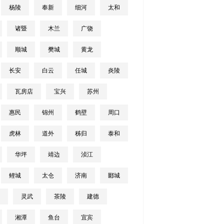
杨陵
奉新
细河
太和
诸暨
木兰
广饶
顺城
樊城
黄龙
长安
白云
任城
炎陵
瓦房店
宝兴
苏州
惠民
锦州
鹤壁
周口
虎林
道外
秭归
泰和
华坪
靖边
浈江
鲤城
太仓
济南
郾城
灵武
茶陵
建德
湘潭
鱼台
宜宾