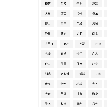
槐荫
望谟
平鲁
凌海
大祥
西工
福州
桥东
博山
昌平
朔城
凤城
泾阳
新浦
徐汇
南岳
尖草坪
泗水
泾源
莲花
当涂
临澧
沙洋
广昌
合山
即墨
丹巴
北安
彰武
张家港
浦城
长海
唐海
忻州
榕城
大兴
大余
芦溪
甘肃
海盐
娄底
长清
昌邑
凤台