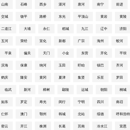
山南
石峰
西乡
湛河
唐河
南宁
前进
交城
饶平
路桥
东光
平顶山
黄岩
黄陵
二道江
大埔
永仁
稻城
九江
辽中
济阳
五河
荥经
宣化
新都
广宗
海州
蛟河
平泉
偏关
天门
小金
东营
开化
平坝
滨海
保康
纳河
玉田
盱眙
镇巴
齐河
鹤庆
隆安
黄冈
夏津
集贤
乐至
罗田
临武
新河
樟树
鄢陵
运城
朝阳
桐城
如东
罗定
寿光
闵行
宁明
四川
南召
仁怀
澳门
鄂州
韩城
北站
绥德
呼和浩特
密云
开江
株洲
长葛
莒南
冷水江
宣恩