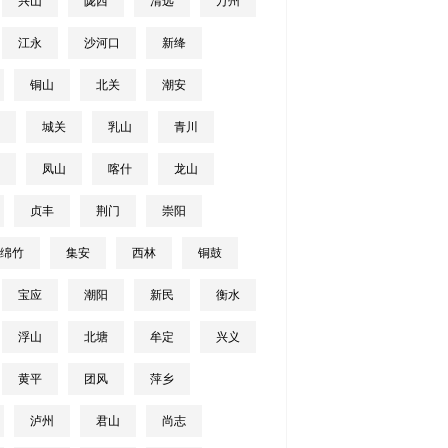
兴山
陇西
清远
万州
江永
沙河口
新绛
铜山
北关
潮安
城关
乳山
青川
凤山
喀什
龙山
贞丰
荆门
崇阳
绵竹
集安
西林
铜鼓
宝应
潮阳
新民
衡水
浮山
北塘
牟定
兴义
黄平
团风
萍乡
泸州
君山
尚志