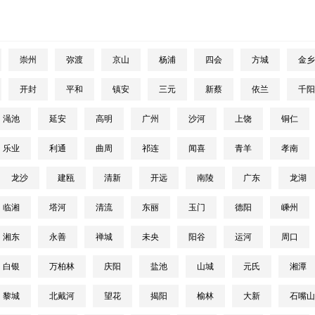
崇州
弥渡
京山
杨浦
四会
方城
金乡
开封
平和
镇安
三元
新蔡
依兰
千阳
渑池
延安
高明
广州
沙河
上饶
铜仁
乐业
利通
曲周
祁连
闻喜
青羊
孝南
龙沙
建瓯
清新
开远
南陵
广东
龙湖
临湘
塔河
清流
东丽
玉门
德阳
嵊州
湘东
永善
禅城
未央
阳谷
运河
周口
白银
万柏林
庆阳
盐池
山城
元氏
湘潭
黎城
北戴河
望花
揭阳
榆林
大新
石嘴山