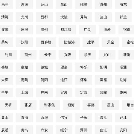
乌兰
洱源
麻山
黑山
临潼
滁州
海东
清河
龙岗
昌都
沅陵
秀屿
盐山
舒兰
岑溪
庄浪
漳州
都江堰
广灵
博爱
宿豫
蔡甸
汉阳
西乡塘
防城港
建平
天全
宿松
利川
商州
长宁
兴隆
顺庆
兴山
新沂
岳塘
皇姑
越城
望奎
将乐
阳明
昭通
大庆
定陶
简阳
连江
怀集
富裕
勐海
牟平
上城
桦南
定襄
定西
普陀
陇南
天桥
张店
谢家集
银海
喜德
霞山
烟台
黄山
青海
西华
信宜
子长
温江
迎江
辰溪
黄岛
六安
绥宁
涿州
曲江
安阳