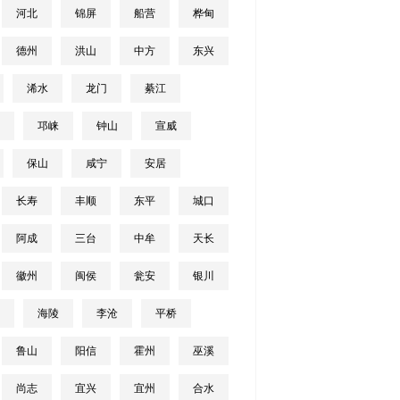
河北
锦屏
船营
桦甸
德州
洪山
中方
东兴
浠水
龙门
綦江
邛崃
钟山
宣威
保山
咸宁
安居
长寿
丰顺
东平
城口
阿成
三台
中牟
天长
徽州
闽侯
瓮安
银川
海陵
李沧
平桥
鲁山
阳信
霍州
巫溪
尚志
宜兴
宜州
合水