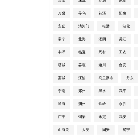
合阳
涞源
罗源
武定
万盛
寻乌
花溪
阳泉
安丘
清河门
松潘
沾化
常宁
北海
汤阴
吴江
丰泽
临夏
周村
工农
塔城
姜堰
遂川
台安
藁城
江油
乌兰察布
丹东
宁南
郑州
黑水
武平
通海
朔州
铁岭
永胜
广宁
铜梁
永定
武安
山海关
大英
固安
冕宁