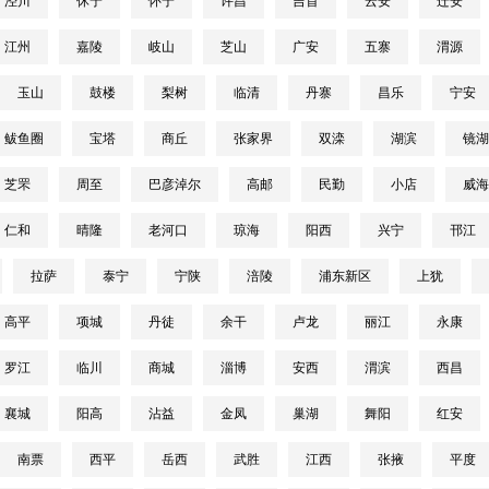
泾川
休宁
怀宁
许昌
吉首
云安
迁安
江州
嘉陵
岐山
芝山
广安
五寨
渭源
玉山
鼓楼
梨树
临清
丹寨
昌乐
宁安
鲅鱼圈
宝塔
商丘
张家界
双滦
湖滨
镜湖
芝罘
周至
巴彦淖尔
高邮
民勤
小店
威海
仁和
晴隆
老河口
琼海
阳西
兴宁
邗江
拉萨
泰宁
宁陕
涪陵
浦东新区
上犹
高平
项城
丹徒
余干
卢龙
丽江
永康
罗江
临川
商城
淄博
安西
渭滨
西昌
襄城
阳高
沾益
金凤
巢湖
舞阳
红安
南票
西平
岳西
武胜
江西
张掖
平度