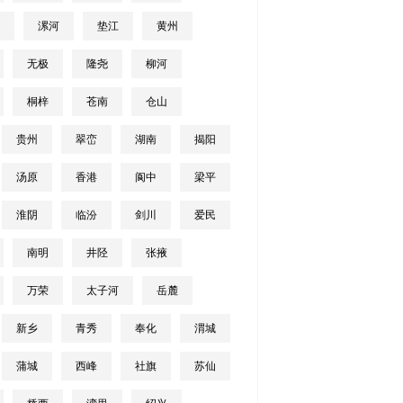
漯河
垫江
黄州
无极
隆尧
柳河
桐梓
苍南
仓山
贵州
翠峦
湖南
揭阳
汤原
香港
阆中
梁平
淮阴
临汾
剑川
爱民
南明
井陉
张掖
万荣
太子河
岳麓
新乡
青秀
奉化
渭城
蒲城
西峰
社旗
苏仙