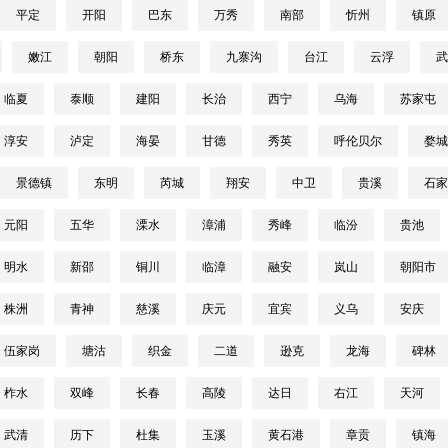
平定
开阳
巴东
万秀
南部
忻州
镇原
嫩江
朝阳
桥东
九寨沟
台江
云浮
武
临夏
泰顺
建阳
长治
西宁
乌海
苏家屯
淳安
泸定
海晏
甘德
秀英
呼伦贝尔
婺城
景德镇
东明
芮城
翔安
中卫
贵溪
石家
元阳
五华
溧水
漳浦
秀峰
临汾
贵池
明水
新邵
铜川
临漳
融安
岚山
朝阳市
株洲
青神
慈溪
庆元
宜宾
义乌
安庆
伍家岗
塘沽
织金
二道
逊克
龙海
碑林
柞水
双峰
长春
高陵
达日
右江
天河
武清
历下
杜集
玉溪
黄石港
章贡
镇海