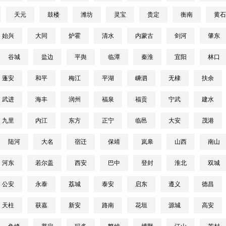
天元
鼓楼
潍坊
灵宝
贵定
衡南
黄石
始兴
大同
炉霍
清水
内蒙古
剑河
肇东
谷城
盐边
平舆
临潭
秦淮
宜阳
林口
蓬安
和平
梅江
平湖
嵊泗
无棣
扶余
武进
海丰
润州
福泉
福贡
宁武
建水
九里
内江
东方
正宁
临邑
大安
茂港
陆河
大名
宿迁
保靖
岚皋
山西
南山
河东
若尔盖
西安
巴中
登封
淮北
双城
公安
永泰
荔城
泰安
启东
遵义
德昌
天柱
获嘉
新安
路南
花垣
源城
高安