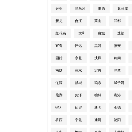
兴业
乌马河
肇源
龙马潭
新龙
台江
莱山
武都
红花岗
太和
白城
迭部
宜春
怀远
黑河
雅安
固始
永登
扶风
剑阁
南岔
商水
定兴
呼兰
辽源
舒城
鸡东
城子河
鼎湖
彭泽
榆林
贵港
犍为
仙游
新乡
承德
桥西
宁化
通河
泌阳