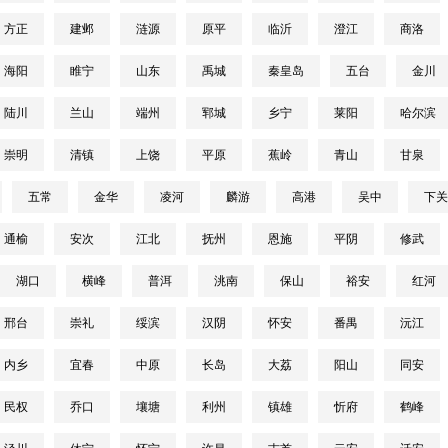
方正
建邺
涟源
原平
临沂
澄江
商洛
海阳
睢宁
山东
禹城
秦皇岛
五台
金川
陆川
兰山
端州
郓城
乡宁
莱阳
哈尔滨
崇明
清镇
上饶
平原
蕉岭
青山
甘泉
五常
金华
凌河
麟游
高港
吴中
下关
通榆
安次
江北
抚州
恩施
平阴
修武
湖口
横峰
普洱
洮南
保山
裕安
红河
邢台
崇礼
绥滨
汉阴
怀安
番禺
沅江
内乡
宜春
中原
长岛
大荔
阳山
同安
民权
乔口
壤塘
利州
镇雄
忻府
鹤峰