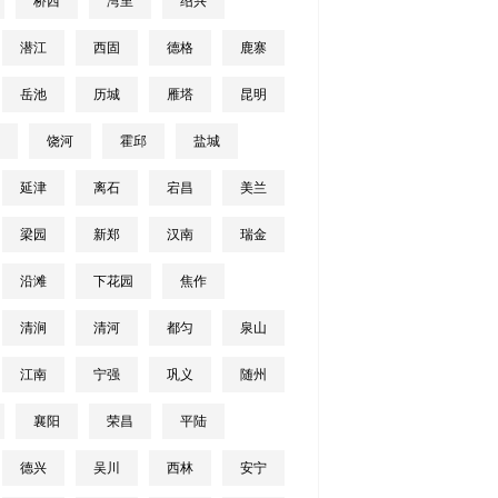
桥西
湾里
绍兴
潜江
西固
德格
鹿寨
岳池
历城
雁塔
昆明
饶河
霍邱
盐城
延津
离石
宕昌
美兰
梁园
新郑
汉南
瑞金
沿滩
下花园
焦作
清涧
清河
都匀
泉山
江南
宁强
巩义
随州
襄阳
荣昌
平陆
德兴
吴川
西林
安宁