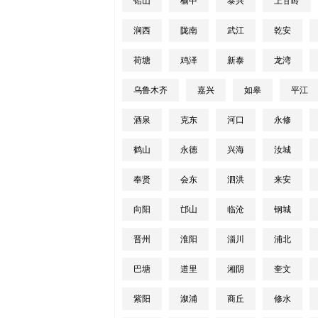
铅山
榆中
泰兴
上甘岭
涧西
陇南
武江
乾安
荷塘
鸡泽
新泰
龙湾
乌鲁木齐
嘉兴
如皋
平江
酒泉
克东
河口
永修
鹤山
永德
兴海
汝城
奉贤
会东
泗洪
来安
向阳
邙山
临沧
钢城
晋州
淮阳
淄川
浦北
巴塘
道里
湘阴
奎文
紫阳
溆浦
商丘
修水