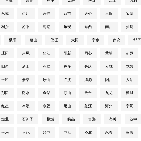
鱼峰
普定
玛多
繁峙
博野
江山
芳村
永城
伊川
合浦
台前
天心
阜阳
宝清
桐乡
沁阳
海港
乐安
靖西
南江
汕尾
枞阳
赫山
仪征
大同
宁乡
赤坎
邹平
辽阳
来凤
蒲江
阳新
同心
黄埔
新罗
阳泉
庐山
赤壁
称多
兴庆
云城
龙陵
平邑
册亨
乐山
临洮
浑源
阳江
大冶
彭阳
涟水
金湖
彭山
天台
九龙
澄城
红星
本溪
永福
唐山
盈江
海州
宁河
城北
石河子
桃城
临高
青海
壶关
汉中
平乐
兴化
晋中
中江
松北
永春
蓬溪