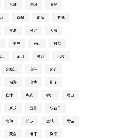
惠城
灌阳
鹿泉
汉
益阳
曲沃
莱城
甘洛
保定
大城
奎屯
潜山
兴仁
庄
东山
林州
乐陵
金城江
山亭
筠连
福海
淄博
阳东
临沭
惠农
柳州
雨山
新乐
昌邑
双台子
南和
长沙
运城
元谋
蒙自
镇坪
浏阳